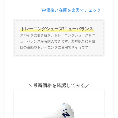
ー/newbalance(TSHOWB1)ホワイト×ブル
ー