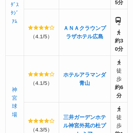
5分
ﾀﾞｽ
ﾀｼﾞ
ｱﾑ
＋
ＡＮＡクラウンプ
（4.1/5）
ラザホテル広島
約3
0分
徒
ホテルアラマンダ
歩
（4.1/5）
青山
約6
神
分
宮
球
場
三井ガーデンホテ
徒
ル神宮外苑の杜プ
歩
（4.3/5）