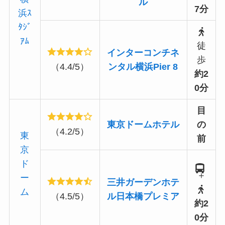
ル
7分
浜ｽ
ﾀｼﾞ
ｱﾑ
徒
インターコンチネ
歩
（4.4/5）
ンタル横浜Pier 8
約2
0分
目
東京ドームホテル
の
（4.2/5）
東
前
京
ド
＋
ー
三井ガーデンホテ
ム
（4.5/5）
ル日本橋プレミア
約2
0分