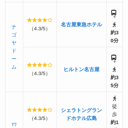
＋
名古屋東急ホテル
ナ
（4.3/5）
約3
ゴ
0分
ヤ
ド
ー
＋
ム
ヒルトン名古屋
（4.3/5）
約3
5分
徒
シェラトングラン
歩
（4.3/5）
ドホテル広島
約1
ﾏﾂ