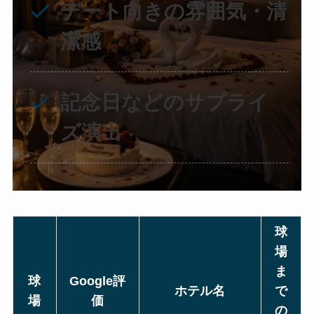
デート向きの雰囲気・清
潔感
記念日などのサプライ
ズ演出
球
場
ま
球
Google評
ホテル名
で
場
価
の