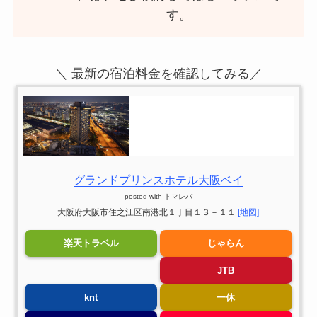
す。
＼ 最新の宿泊料金を確認してみる／
グランドプリンスホテル大阪ベイ
posted with
トマレバ
大阪府大阪市住之江区南港北１丁目１３－１１
[地図]
楽天トラベル
じゃらん
JTB
knt
一休